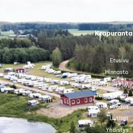
Siirry
sivun
sisältöön
Krapuranta
Etusivu
Hinnasto
Alue ja palvelut
Tapahtumat
Yhteystiedot
Uutiset
Yhdistys