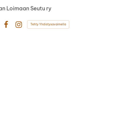
n Loimaan Seutu ry
Tehty Yhdistysavaimella
Facebook
Instagram