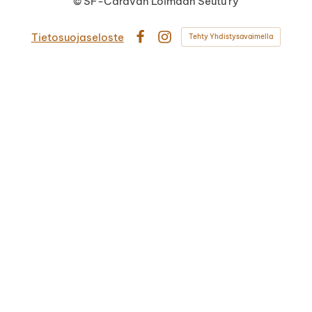
©
SF-Caravan Loimaan Seutu ry
Tietosuojaseloste
Tehty Yhdistysavaimella
Facebook
Instagram