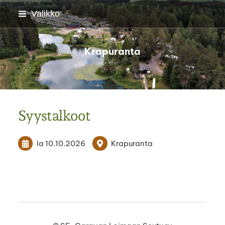
Siirry
Valikko
sivun
sisältöön
Krapuranta
Syystalkoot
la 10.10.2026
Krapuranta