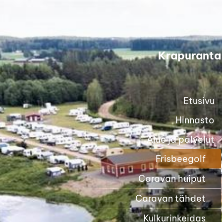
Siirry
sivun
sisältöön
Krapuranta
Etusivu
Hinnasto
Alue ja palvelut
Frisbeegolf
Caravan huiput
Caravan tähdet
Kulkurinkeidas