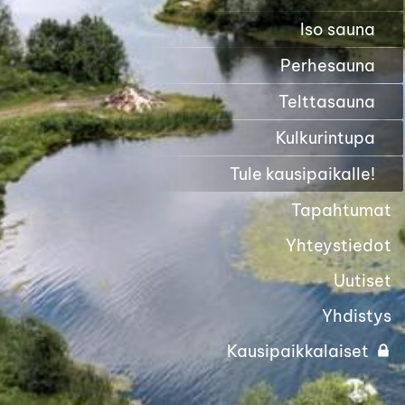
Iso sauna
Perhesauna
Telttasauna
Kulkurintupa
Tule kausipaikalle!
Tapahtumat
Yhteystiedot
Uutiset
Yhdistys
Kausipaikkalaiset