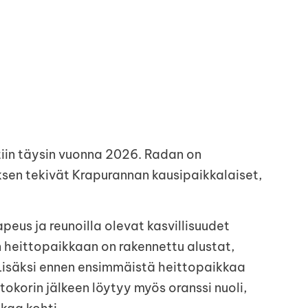
tiin täysin vuonna 2026. Radan on
uksen tekivät Krapurannan kausipaikkalaiset,
apeus ja reunoilla olevat kasvillisuudet
heittopaikkaan on rakennettu alustat,
 Lisäksi ennen ensimmäistä heittopaikkaa
okorin jälkeen löytyy myös oranssi nuoli,