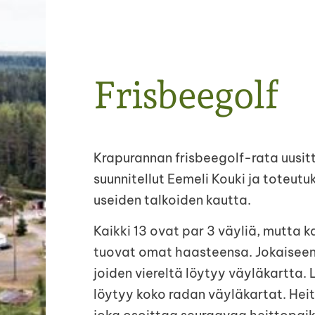
Frisbeegolf
Krapurannan frisbeegolf-rata uusit
suunnitellut Eemeli Kouki ja toteut
useiden talkoiden kautta.
Kaikki 13 ovat par 3 väyliä, mutta k
tuovat omat haasteensa. Jokaiseen 
joiden viereltä löytyy väyläkartta.
löytyy koko radan väyläkartat. Heitt