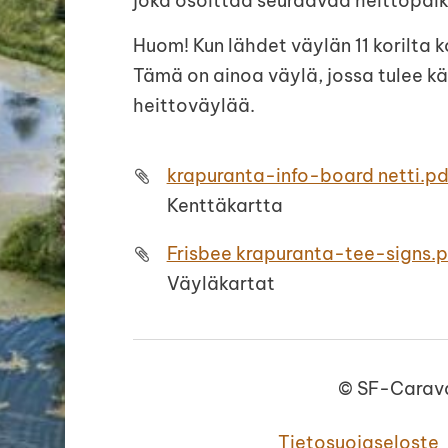
joka osoittaa seuraavaa heittopaik
Huom! Kun lähdet väylän 11 korilta k
Tämä on ainoa väylä, jossa tulee k
heittoväylää.
krapuranta-info-board netti.pd
Kenttäkartta
Frisbee krapuranta-tee-signs.p
Väyläkartat
©
SF-Carava
Tietosuojaseloste