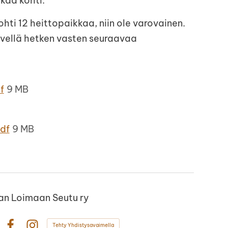
kaa kohti.
ohti 12 heittopaikkaa, niin ole varovainen.
ävellä hetken vasten seuraavaa
f
9 MB
df
9 MB
n Loimaan Seutu ry
Tehty Yhdistysavaimella