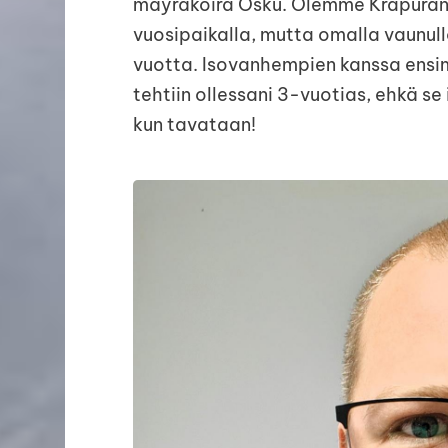
mäyräkoira Osku. Olemme Krapuran
vuosipaikalla, mutta omalla vaunull
vuotta. Isovanhempien kanssa ens
tehtiin ollessani 3-vuotias, ehkä se
kun tavataan!