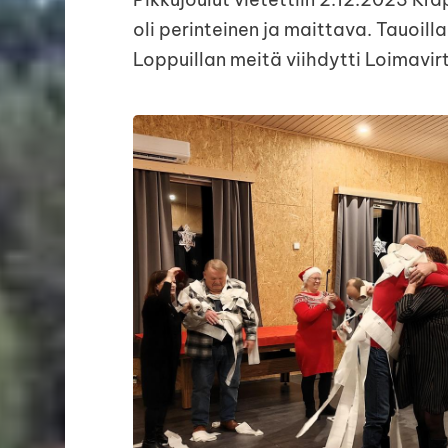
oli perinteinen ja maittava. Tauoilla 
Loppuillan meitä viihdytti Loimavir