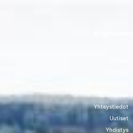
Siirry
sivun
sisältöön
Krapuranta
Etusivu
Hinnasto
Alue ja palvelut
Tapahtumat
Yhteystiedot
Uutiset
Yhdistys