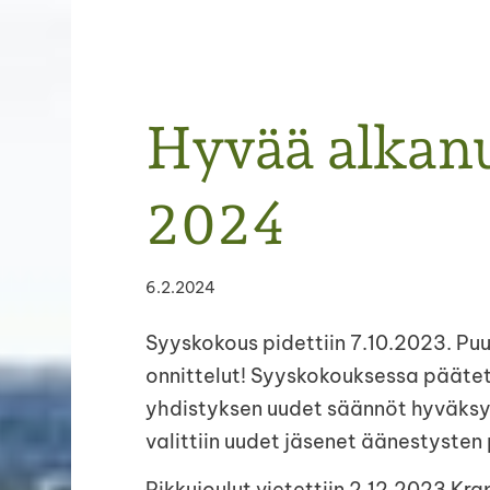
Hyvää alkanu
2024
6.2.2024
Syyskokous pidettiin 7.10.2023. Pu
onnittelut! Syyskokouksessa päätetti
yhdistyksen uudet säännöt hyväksytti
valittiin uudet jäsenet äänestysten 
Pikkujoulut vietettiin 2.12.2023 Kr