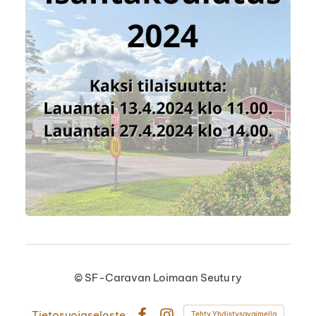
©
SF-Caravan Loimaan Seutu ry
Tietosuojaseloste
Tehty Yhdistysavaimella